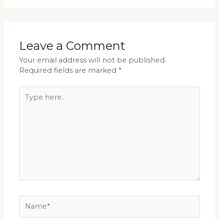
Leave a Comment
Your email address will not be published.
Required fields are marked
*
Type
here..
Name*