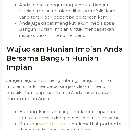
Anda dapat mengunjungi website Bangun
Hunian Impian untuk melihat portofolio kami
yang terdiri dari beberapa pekerjaan kami.
Anda juga dapat mengikuti akun media sosial
Bangun Hunian Impian untuk mendapatkan
inspirasi desain interior terbaru.
Wujudkan Hunian Impian Anda
Bersama Bangun Hunian
Impian
Jangan ragu untuk menghubungi Bangun Hunian
Impian untuk mendapatkan jasa desain interior
terbaik. Kami siap membantu Anda mewujudkan
hunian impian Anda.
Hubungi kami sekarang untuk mendapatkan
konsultasi gratis dengan desainer interior kami!
Kunjungi
website kami
untuk melihat portofolio
dan paket jasa desain interior kami!