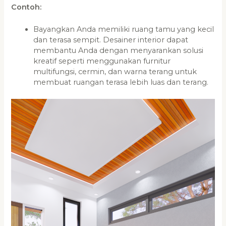
Contoh:
Bayangkan Anda memiliki ruang tamu yang kecil
dan terasa sempit. Desainer interior dapat
membantu Anda dengan menyarankan solusi
kreatif seperti menggunakan furnitur
multifungsi, cermin, dan warna terang untuk
membuat ruangan terasa lebih luas dan terang.