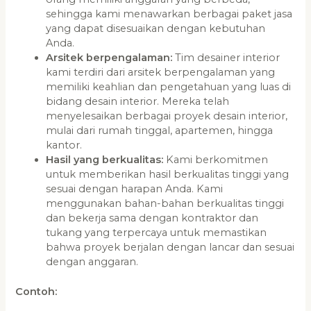
sehingga kami menawarkan berbagai paket jasa
yang dapat disesuaikan dengan kebutuhan
Anda.
Arsitek berpengalaman:
Tim desainer interior
kami terdiri dari arsitek berpengalaman yang
memiliki keahlian dan pengetahuan yang luas di
bidang desain interior. Mereka telah
menyelesaikan berbagai proyek desain interior,
mulai dari rumah tinggal, apartemen, hingga
kantor.
Hasil yang berkualitas:
Kami berkomitmen
untuk memberikan hasil berkualitas tinggi yang
sesuai dengan harapan Anda. Kami
menggunakan bahan-bahan berkualitas tinggi
dan bekerja sama dengan kontraktor dan
tukang yang terpercaya untuk memastikan
bahwa proyek berjalan dengan lancar dan sesuai
dengan anggaran.
Contoh: