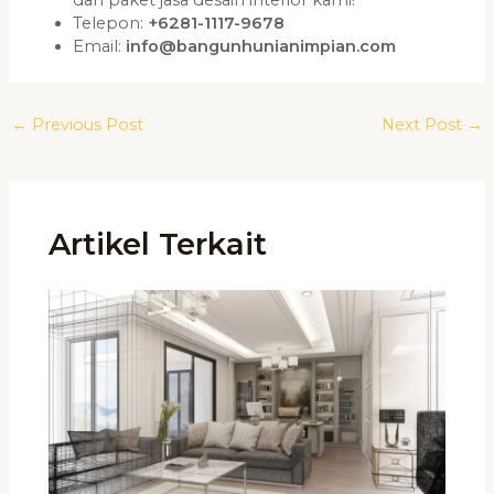
Telepon:
+6281-1117-9678
Email:
info@bangunhunianimpian.com
←
Previous Post
Next Post
→
Artikel Terkait