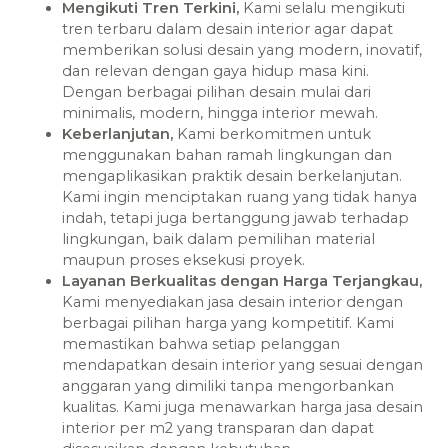
Mengikuti Tren Terkini,
Kami selalu mengikuti
tren terbaru dalam desain interior agar dapat
memberikan solusi desain yang modern, inovatif,
dan relevan dengan gaya hidup masa kini.
Dengan berbagai pilihan desain mulai dari
minimalis, modern, hingga interior mewah.
Keberlanjutan,
Kami berkomitmen untuk
menggunakan bahan ramah lingkungan dan
mengaplikasikan praktik desain berkelanjutan.
Kami ingin menciptakan ruang yang tidak hanya
indah, tetapi juga bertanggung jawab terhadap
lingkungan, baik dalam pemilihan material
maupun proses eksekusi proyek.
Layanan Berkualitas dengan Harga Terjangkau,
Kami menyediakan jasa desain interior dengan
berbagai pilihan harga yang kompetitif. Kami
memastikan bahwa setiap pelanggan
mendapatkan desain interior yang sesuai dengan
anggaran yang dimiliki tanpa mengorbankan
kualitas. Kami juga menawarkan harga jasa desain
interior per m2 yang transparan dan dapat