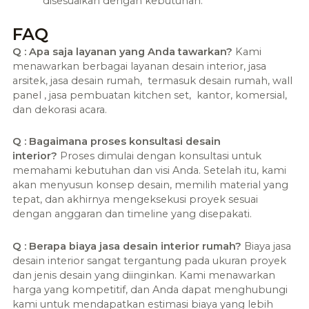
disesuaikan dengan kebutuhan.
FAQ
Q : Apa saja layanan yang Anda tawarkan?
Kami
menawarkan berbagai layanan desain interior, jasa
arsitek, jasa desain rumah, termasuk desain rumah, wall
panel , jasa pembuatan kitchen set, kantor, komersial,
dan dekorasi acara.
Q : Bagaimana proses konsultasi desain
interior?
Proses dimulai dengan konsultasi untuk
memahami kebutuhan dan visi Anda. Setelah itu, kami
akan menyusun konsep desain, memilih material yang
tepat, dan akhirnya mengeksekusi proyek sesuai
dengan anggaran dan timeline yang disepakati.
Q : Berapa biaya jasa desain interior rumah?
Biaya jasa
desain interior sangat tergantung pada ukuran proyek
dan jenis desain yang diinginkan. Kami menawarkan
harga yang kompetitif, dan Anda dapat menghubungi
kami untuk mendapatkan estimasi biaya yang lebih