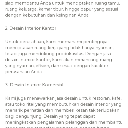
siap membantu Anda untuk menciptakan ruang tamu,
ruang keluarga, kamar tidur, hingga dapur yang sesuai
dengan kebutuhan dan keinginan Anda.
2. Desain Interior Kantor
Untuk perusahaan, kami memahami pentingnya
menciptakan ruang kerja yang tidak hanya nyaman,
tetapi juga mendukung produktivitas. Dengan jasa
desain interior kantor, kami akan merancang ruang
yang nyaman, efisien, dan sesuai dengan karakter
perusahaan Anda.
3. Desain Interior Komersial
Kami juga menawarkan jasa desain untuk restoran, kafe,
atau toko ritel yang membutuhkan desain interior yang
menarik perhatian dan memberi kesan tak terlupakan
bagi pengunjung. Desain yang tepat dapat
meningkatkan pengalaman pelanggan dan membantu