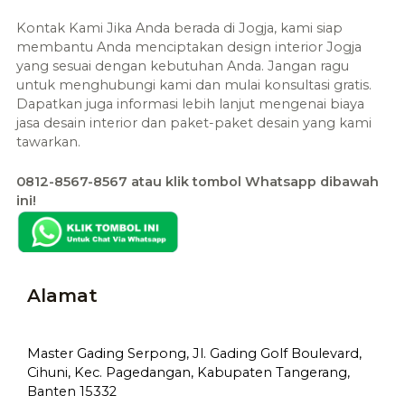
Kontak Kami Jika Anda berada di Jogja, kami siap
membantu Anda menciptakan design interior Jogja
yang sesuai dengan kebutuhan Anda. Jangan ragu
untuk menghubungi kami dan mulai konsultasi gratis.
Dapatkan juga informasi lebih lanjut mengenai biaya
jasa desain interior dan paket-paket desain yang kami
tawarkan.
0812-8567-8567 atau klik tombol Whatsapp dibawah
ini!
Alamat
Master Gading Serpong, Jl. Gading Golf Boulevard,
Cihuni, Kec. Pagedangan, Kabupaten Tangerang,
Banten 15332