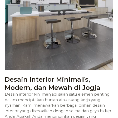
Desain Interior Minimalis,
Modern, dan Mewah di Jogja
Desain interior kini menjadi salah satu elemen penting
dalam menciptakan hunian atau ruang kerja yang
nyaman. Kami menawarkan berbagai pilihan desain
interior yang disesuaikan dengan selera dan gaya hidup
Anda. Apakah Anda menginginkan desain yang