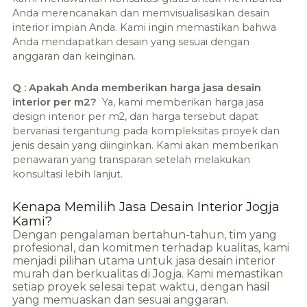
Anda merencanakan dan memvisualisasikan desain
interior impian Anda. Kami ingin memastikan bahwa
Anda mendapatkan desain yang sesuai dengan
anggaran dan keinginan.
Q : Apakah Anda memberikan harga jasa desain
interior per m2?
Ya, kami memberikan harga jasa
design interior per m2, dan harga tersebut dapat
bervariasi tergantung pada kompleksitas proyek dan
jenis desain yang diinginkan. Kami akan memberikan
penawaran yang transparan setelah melakukan
konsultasi lebih lanjut.
Kenapa Memilih Jasa Desain Interior Jogja
Kami?
Dengan pengalaman bertahun-tahun, tim yang
profesional, dan komitmen terhadap kualitas, kami
menjadi pilihan utama untuk jasa desain interior
murah dan berkualitas di Jogja. Kami memastikan
setiap proyek selesai tepat waktu, dengan hasil
yang memuaskan dan sesuai anggaran.