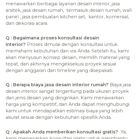
menawarkan berbagai layanan desain interior, jasa
arsitek, jasa desain rumah, termasuk desain rumah, wall
panel , jasa pembuatan kitchen set, kantor, komersial,
dan dekorasi acara.
Q : Bagaimana proses konsultasi desain
interior?
Proses dimulai dengan konsultasi untuk
memahami kebutuhan dan visi Anda. Setelah itu, kami
akan menyusun konsep desain, memilih material yang
tepat, dan akhirnya mengeksekusi proyek sesuai
dengan anggaran dan timeline yang disepakati.
Q : Berapa biaya jasa desain interior rumah?
Biaya jasa
desain interior sangat tergantung pada ukuran proyek
dan jenis desain yang diinginkan. Kami menawarkan
harga yang kompetitif, dan Anda dapat menghubungi
kami untuk mendapatkan estimasi biaya yang lebih
akurat sesuai dengan kebutuhan spesifik Anda.
Q : Apakah Anda memberikan konsultasi gratis?
Ya,
kami menawarkan konsultasi gratis untuk membantu