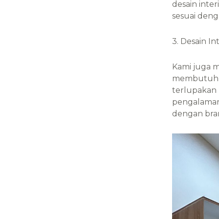
desain inte
sesuai deng
3. Desain In
Kami juga m
membutuhka
terlupakan
pengalaman
dengan bra