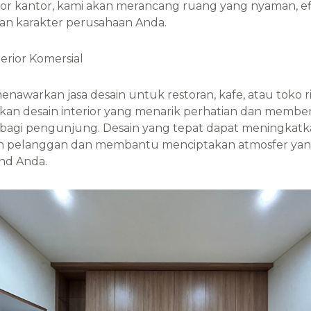
rior kantor, kami akan merancang ruang yang nyaman, efi
an karakter perusahaan Anda.
terior Komersial
enawarkan jasa desain untuk restoran, kafe, atau toko r
n desain interior yang menarik perhatian dan memberi
 bagi pengunjung. Desain yang tepat dapat meningkat
 pelanggan dan membantu menciptakan atmosfer yang
nd Anda.