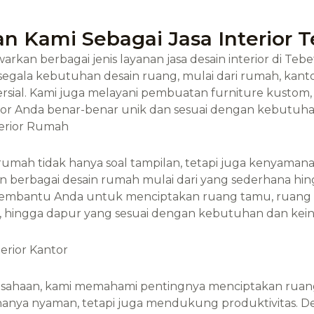
n Kami Sebagai Jasa Interior 
rkan berbagai jenis layanan jasa desain interior di Teb
gala kebutuhan desain ruang, mulai dari rumah, kanto
sial. Kami juga melayani pembuatan furniture kustom,
rior Anda benar-benar unik dan sesuai dengan kebutuha
nterior Rumah
umah tidak hanya soal tampilan, tetapi juga kenyamana
 berbagai desain rumah mulai dari yang sederhana hi
membantu Anda untuk menciptakan ruang tamu, ruang 
, hingga dapur yang sesuai dengan kebutuhan dan kei
terior Kantor
sahaan, kami memahami pentingnya menciptakan ruang
hanya nyaman, tetapi juga mendukung produktivitas. D