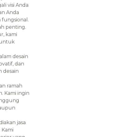
li visi Anda
gan Anda
 fungsional.
ah penting.
r, kami
 untuk
alam desain
vatif, dan
n desain
an ramah
. Kami ingin
tanggung
maupun
iakan jasa
. Kami