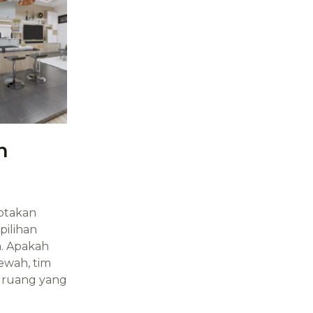
n
iptakan
pilihan
a. Apakah
ewah, tim
 ruang yang