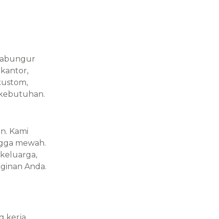
ncabungur
kantor,
kustom,
 kebutuhan.
n. Kami
ngga mewah.
keluarga,
nginan Anda.
 kerja