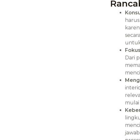
Ranca
Konsu
harus
karen
secar
untuk
Fokus
Dari 
memas
menci
Mengi
inter
relev
mulai
Keber
lingk
menci
jawab