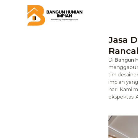
Skip
to
content
Jasa D
Rancab
Di
Bangun H
menggabung
tim desaine
impian yang
hari. Kami 
ekspektasi 