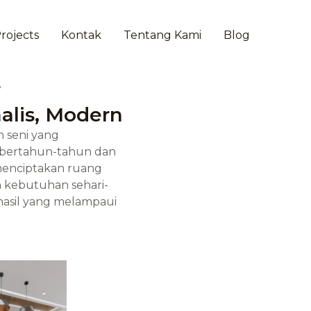
rojects
Kontak
Tentang Kami
Blog
r
alis, Modern
h seni yang
 bertahun-tahun dan
 menciptakan ruang
n kebutuhan sehari-
hasil yang melampaui