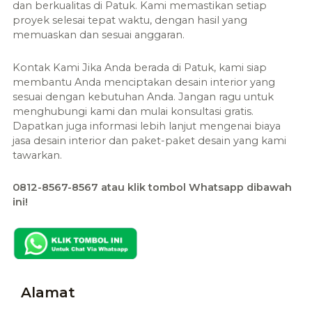
dan berkualitas di Patuk. Kami memastikan setiap
proyek selesai tepat waktu, dengan hasil yang
memuaskan dan sesuai anggaran.
Kontak Kami Jika Anda berada di Patuk, kami siap
membantu Anda menciptakan desain interior yang
sesuai dengan kebutuhan Anda. Jangan ragu untuk
menghubungi kami dan mulai konsultasi gratis.
Dapatkan juga informasi lebih lanjut mengenai biaya
jasa desain interior dan paket-paket desain yang kami
tawarkan.
0812-8567-8567 atau klik tombol Whatsapp dibawah
ini!
Alamat