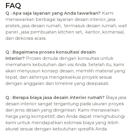
FAQ
Q : Apa saja layanan yang Anda tawarkan?
Kami
menawarkan berbagai layanan desain interior, jasa
arsitek, jasa desain rumah, termasuk desain rumah, wall
panel , jasa pembuatan kitchen set, kantor, komersial,
dan dekorasi acara.
Q : Bagaimana proses konsultasi desain
interior?
Proses dimulai dengan konsultasi untuk
memahami kebutuhan dan visi Anda. Setelah itu, kami
akan menyusun konsep desain, memilih material yang
tepat, dan akhirnya mengeksekusi proyek sesuai
dengan anggaran dan timeline yang disepakati.
Q : Berapa biaya jasa desain interior rumah?
Biaya jasa
desain interior sangat tergantung pada ukuran proyek
dan jenis desain yang diinginkan. Kami menawarkan
harga yang kompetitif, dan Anda dapat menghubungi
kami untuk mendapatkan estimasi biaya yang lebih
akurat sesuai dengan kebutuhan spesifik Anda.