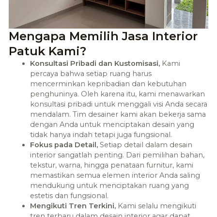
Mengapa Memilih Jasa Interior
Patuk Kami?
Konsultasi Pribadi dan Kustomisasi,
Kami
percaya bahwa setiap ruang harus
mencerminkan kepribadian dan kebutuhan
penghuninya. Oleh karena itu, kami menawarkan
konsultasi pribadi untuk menggali visi Anda secara
mendalam. Tim desainer kami akan bekerja sama
dengan Anda untuk menciptakan desain yang
tidak hanya indah tetapi juga fungsional.
Fokus pada Detail,
Setiap detail dalam desain
interior sangatlah penting. Dari pemilihan bahan,
tekstur, warna, hingga penataan furnitur, kami
memastikan semua elemen interior Anda saling
mendukung untuk menciptakan ruang yang
estetis dan fungsional.
Mengikuti Tren Terkini,
Kami selalu mengikuti
tren terbaru dalam desain interior agar dapat