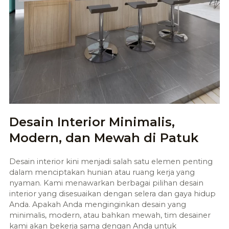
Desain Interior Minimalis,
Modern, dan Mewah di Patuk
Desain interior kini menjadi salah satu elemen penting
dalam menciptakan hunian atau ruang kerja yang
nyaman. Kami menawarkan berbagai pilihan desain
interior yang disesuaikan dengan selera dan gaya hidup
Anda. Apakah Anda menginginkan desain yang
minimalis, modern, atau bahkan mewah, tim desainer
kami akan bekerja sama dengan Anda untuk