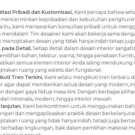
ltasi Pribadi dan Kustomisasi,
Kami percaya bahwa seti
 mencerminkan kepribadian dan kebutuhan penghunin
a itu, kami menawarkan konsultasi pribadi untuk mengga
a mendalam. Tim desainer kami akan bekerja sama den
 menciptakan desain yang tidak hanya indah tetapi juga
 pada Detail,
Setiap detail dalam desain interior sangatl
pemilihan bahan, tekstur, warna, hingga penataan furnitu
tikan semua elemen interior Anda saling mendukung
ptakan ruang yang estetis dan fungsional.
kuti Tren Terkini,
Kami selalu mengikuti tren terbaru d
ior agar dapat memberikan solusi desain yang modern, ino
an dengan gaya hidup masa kini. Dengan berbagai piliha
 dari minimalis, modern, hingga interior mewah.
lanjutan,
Kami berkomitmen untuk menggunakan bah
ungan dan mengaplikasikan praktik desain berkelanjutan
ptakan ruang yang tidak hanya indah, tetapi juga ber
 terhadap lingkungan, baik dalam pemilihan material 