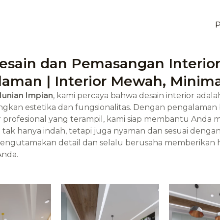
P
esain dan Pemasangan Interio
aman | Interior Mewah, Minima
unian Impian
, kami percaya bahwa desain interior adala
kan estetika dan fungsionalitas. Dengan pengalaman
r profesional yang terampil, kami siap membantu Anda
 tak hanya indah, tetapi juga nyaman dan sesuai denga
mengutamakan detail dan selalu berusaha memberikan 
Anda.