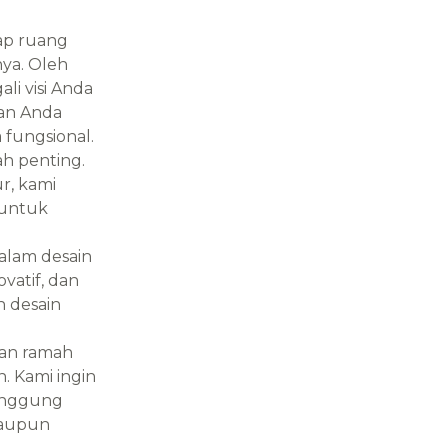
ap ruang
ya. Oleh
li visi Anda
gan Anda
 fungsional.
ah penting.
r, kami
 untuk
alam desain
vatif, dan
n desain
an ramah
. Kami ingin
tanggung
maupun