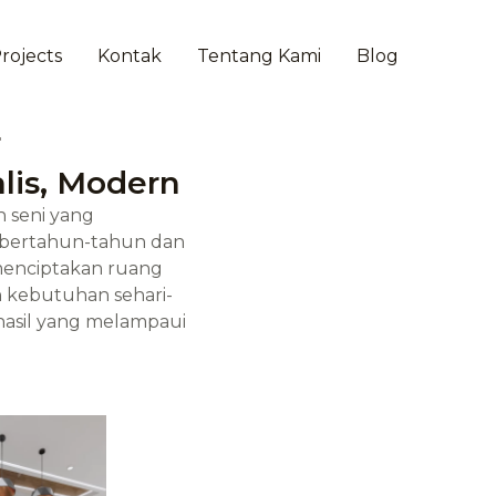
rojects
Kontak
Tentang Kami
Blog
r
lis, Modern
h seni yang
 bertahun-tahun dan
 menciptakan ruang
n kebutuhan sehari-
hasil yang melampaui