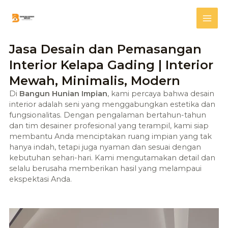
Skip
Mai
to
content
Me
Jasa Desain dan Pemasangan
Interior Kelapa Gading | Interior
Mewah, Minimalis, Modern
Di
Bangun Hunian Impian
, kami percaya bahwa desain
interior adalah seni yang menggabungkan estetika dan
fungsionalitas. Dengan pengalaman bertahun-tahun
dan tim desainer profesional yang terampil, kami siap
membantu Anda menciptakan ruang impian yang tak
hanya indah, tetapi juga nyaman dan sesuai dengan
kebutuhan sehari-hari. Kami mengutamakan detail dan
selalu berusaha memberikan hasil yang melampaui
ekspektasi Anda.