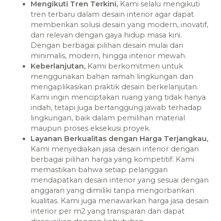
Mengikuti Tren Terkini,
Kami selalu mengikuti
tren terbaru dalam desain interior agar dapat
memberikan solusi desain yang modern, inovatif,
dan relevan dengan gaya hidup masa kini.
Dengan berbagai pilihan desain mulai dari
minimalis, modern, hingga interior mewah.
Keberlanjutan,
Kami berkomitmen untuk
menggunakan bahan ramah lingkungan dan
mengaplikasikan praktik desain berkelanjutan.
Kami ingin menciptakan ruang yang tidak hanya
indah, tetapi juga bertanggung jawab terhadap
lingkungan, baik dalam pemilihan material
maupun proses eksekusi proyek.
Layanan Berkualitas dengan Harga Terjangkau,
Kami menyediakan jasa desain interior dengan
berbagai pilihan harga yang kompetitif. Kami
memastikan bahwa setiap pelanggan
mendapatkan desain interior yang sesuai dengan
anggaran yang dimiliki tanpa mengorbankan
kualitas. Kami juga menawarkan harga jasa desain
interior per m2 yang transparan dan dapat