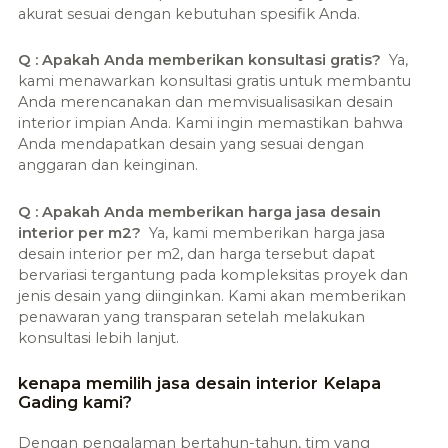
akurat sesuai dengan kebutuhan spesifik Anda.
Q : Apakah Anda memberikan konsultasi gratis?
Ya,
kami menawarkan konsultasi gratis untuk membantu
Anda merencanakan dan memvisualisasikan desain
interior impian Anda. Kami ingin memastikan bahwa
Anda mendapatkan desain yang sesuai dengan
anggaran dan keinginan.
Q : Apakah Anda memberikan harga jasa desain
interior per m2?
Ya, kami memberikan harga jasa
desain interior per m2, dan harga tersebut dapat
bervariasi tergantung pada kompleksitas proyek dan
jenis desain yang diinginkan. Kami akan memberikan
penawaran yang transparan setelah melakukan
konsultasi lebih lanjut.
kenapa memilih jasa desain interior
Kelapa
Gading
kami?
Dengan pengalaman bertahun-tahun, tim yang