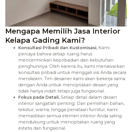
Mengapa Memilih Jasa Interior
Kelapa Gading Kami?
Konsultasi Pribadi dan Kustomisasi,
Kami
percaya bahwa setiap ruang harus
mencerminkan kepribadian dan kebutuhan
penghuninya. Oleh karena itu, kami menawarkan
konsultasi pribadi untuk menggali visi Anda secara
mendalam. Tim desainer kami akan bekerja sama
dengan Anda untuk menciptakan desain yang
tidak hanya indah tetapi juga fungsional.
Fokus pada Detail,
Setiap detail dalam desain
interior sangatlah penting. Dari pemilihan bahan,
tekstur, warna, hingga penataan furnitur, kami
memastikan semua elemen interior Anda saling
mendukung untuk menciptakan ruang yang
estetis dan fungsional.