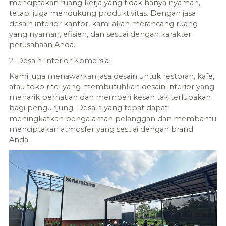
menciptakan ruang kerja yang tidak hanya nyaman,
tetapi juga mendukung produktivitas. Dengan jasa
desain interior kantor, kami akan merancang ruang
yang nyaman, efisien, dan sesuai dengan karakter
perusahaan Anda.
2. Desain Interior Komersial
Kami juga menawarkan jasa desain untuk restoran, kafe,
atau toko ritel yang membutuhkan desain interior yang
menarik perhatian dan memberi kesan tak terlupakan
bagi pengunjung. Desain yang tepat dapat
meningkatkan pengalaman pelanggan dan membantu
menciptakan atmosfer yang sesuai dengan brand
Anda.