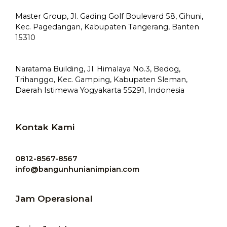
Master Group, Jl. Gading Golf Boulevard 58, Cihuni,
Kec. Pagedangan, Kabupaten Tangerang, Banten
15310
Naratama Building, Jl. Himalaya No.3, Bedog,
Trihanggo, Kec. Gamping, Kabupaten Sleman,
Daerah Istimewa Yogyakarta 55291, Indonesia
Kontak Kami
0812-8567-8567
info@bangunhunianimpian.com
Jam Operasional