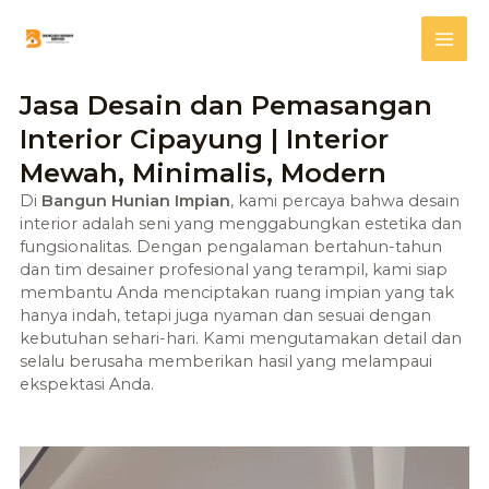
Skip
Mai
to
content
Me
Jasa Desain dan Pemasangan
Interior Cipayung | Interior
Mewah, Minimalis, Modern
Di
Bangun Hunian Impian
, kami percaya bahwa desain
interior adalah seni yang menggabungkan estetika dan
fungsionalitas. Dengan pengalaman bertahun-tahun
dan tim desainer profesional yang terampil, kami siap
membantu Anda menciptakan ruang impian yang tak
hanya indah, tetapi juga nyaman dan sesuai dengan
kebutuhan sehari-hari. Kami mengutamakan detail dan
selalu berusaha memberikan hasil yang melampaui
ekspektasi Anda.