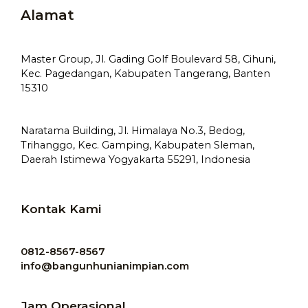
Alamat
Master Group, Jl. Gading Golf Boulevard 58, Cihuni,
Kec. Pagedangan, Kabupaten Tangerang, Banten
15310
Naratama Building, Jl. Himalaya No.3, Bedog,
Trihanggo, Kec. Gamping, Kabupaten Sleman,
Daerah Istimewa Yogyakarta 55291, Indonesia
Kontak Kami
0812-8567-8567
info@bangunhunianimpian.com
Jam Operasional