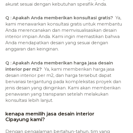
akurat sesuai dengan kebutuhan spesifik Anda.
Q : Apakah Anda memberikan konsultasi gratis?
Ya,
kami menawarkan konsultasi gratis untuk membantu
Anda merencanakan dan memvisualisasikan desain
interior impian Anda. Kami ingin memastikan bahwa
Anda mendapatkan desain yang sesuai dengan
anggaran dan keinginan.
Q : Apakah Anda memberikan harga jasa desain
interior per m2?
Ya, kami memberikan harga jasa
desain interior per m2, dan harga tersebut dapat
bervariasi tergantung pada kompleksitas proyek dan
jenis desain yang diinginkan. Kami akan memberikan
penawaran yang transparan setelah melakukan
konsultasi lebih lanjut.
kenapa memilih jasa desain interior
Cipayung
kami?
Dengan pengalaman bertahun-tahun, tim yang