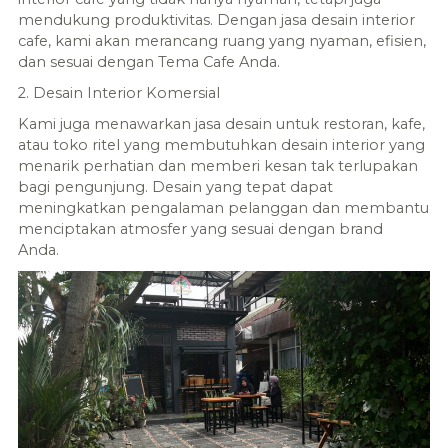
mendukung produktivitas. Dengan jasa desain interior
cafe, kami akan merancang ruang yang nyaman, efisien,
dan sesuai dengan Tema Cafe Anda.
2. Desain Interior Komersial
Kami juga menawarkan jasa desain untuk restoran, kafe,
atau toko ritel yang membutuhkan desain interior yang
menarik perhatian dan memberi kesan tak terlupakan
bagi pengunjung. Desain yang tepat dapat
meningkatkan pengalaman pelanggan dan membantu
menciptakan atmosfer yang sesuai dengan brand
Anda.