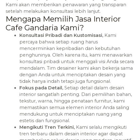
Kami akan memberikan penawaran yang transparan
setelah melakukan konsultasi lebih lanjut.
Mengapa Memilih Jasa Interior
Cafe Gandaria Kami?
Konsultasi Pribadi dan Kustomisasi,
Kami
percaya bahwa setiap ruang harus
mencerminkan kepribadian dan kebutuhan
penghuninya. Oleh karena itu, kami menawarkan
konsultasi pribadi untuk menggali visi Anda secara
mendalam. Tim desainer kami akan bekerja sama
dengan Anda untuk menciptakan desain yang
tidak hanya indah tetapi juga fungsional.
Fokus pada Detail,
Setiap detail dalam desain
interior sangatlah penting. Dari pemilihan bahan,
tekstur, warna, hingga penataan furnitur, kami
memastikan semua elemen interior Anda saling
mendukung untuk menciptakan ruang yang
estetis dan fungsional.
Mengikuti Tren Terkini,
Kami selalu mengikuti
tren terbaru dalam desain interior agar dapat