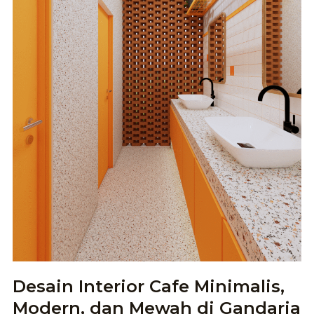
Desain Interior Cafe Minimalis,
Modern, dan Mewah di Gandaria