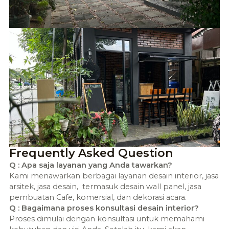
Frequently Asked Question
Q : Apa saja layanan yang Anda tawarkan?
Kami menawarkan berbagai layanan desain interior, jasa
arsitek, jasa desain, termasuk desain wall panel, jasa
pembuatan Cafe, komersial, dan dekorasi acara.
Q : Bagaimana proses konsultasi desain interior?
Proses dimulai dengan konsultasi untuk memahami