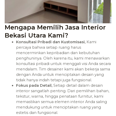
Mengapa Memilih Jasa Interior
Bekasi Utara Kami?
Konsultasi Pribadi dan Kustomisasi,
Kami
percaya bahwa setiap ruang harus
mencerminkan kepribadian dan kebutuhan
penghuninya. Oleh karena itu, kami menawarkan
konsultasi pribadi untuk menggali visi Anda secara
mendalam. Tim desainer kami akan bekerja sama
dengan Anda untuk menciptakan desain yang
tidak hanya indah tetapi juga fungsional.
Fokus pada Detail,
Setiap detail dalam desain
interior sangatlah penting. Dari pemilihan bahan,
tekstur, warna, hingga penataan furnitur, kami
memastikan semua elemen interior Anda saling
mendukung untuk menciptakan ruang yang
estetis dan fungsional.