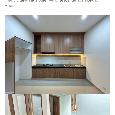
menciptakan atmosfer yang sesuai dengan brand
Anda.