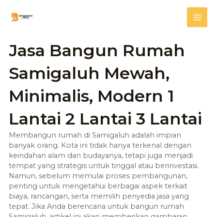
Skip
Mai
to
content
Me
Jasa Bangun Rumah
Samigaluh Mewah,
Minimalis, Modern 1
Lantai 2 Lantai 3 Lantai
Membangun rumah di Samigaluh adalah impian
banyak orang. Kota ini tidak hanya terkenal dengan
keindahan alam dan budayanya, tetapi juga menjadi
tempat yang strategis untuk tinggal atau berinvestasi.
Namun, sebelum memulai proses pembangunan,
penting untuk mengetahui berbagai aspek terkait
biaya, rancangan, serta memilih penyedia jasa yang
tepat. Jika Anda berencana untuk bangun rumah
Samigaluh, artikel ini akan memberikan gambaran