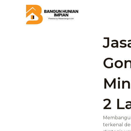
Skip
to
content
Jas
Go
Min
2 L
Membangun 
terkenal de