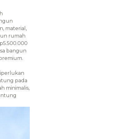
ah
angun
, material,
ngun rumah
Rp5.500.000
jasa bangun
 premium.
diperlukan
antung pada
h minimalis,
gantung