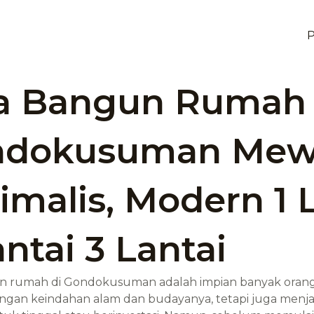
P
a Bangun Rumah
ndokusuman Mew
imalis, Modern 1 
antai 3 Lantai
rumah di Gondokusuman adalah impian banyak orang. K
ngan keindahan alam dan budayanya, tetapi juga menj