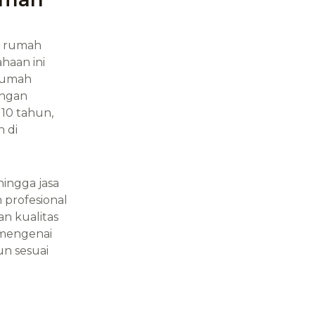
n rumah
haan ini
rumah
angan
10 tahun,
 di
ingga jasa
 profesional
n kualitas
 mengenai
n sesuai