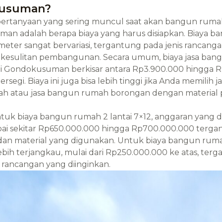
usuman?
 pertanyaan yang sering muncul saat akan bangun rum
an adalah berapa biaya yang harus disiapkan. Biaya b
eter sangat bervariasi, tergantung pada jenis rancangan
t kesulitan pembangunan. Secara umum, biaya jasa ba
di Gondokusuman berkisar antara Rp3.900.000 hingga 
rsegi. Biaya ini juga bisa lebih tinggi jika Anda memilih 
h atau jasa bangun rumah borongan dengan material
ntuk biaya bangun rumah 2 lantai 7×12, anggaran yang 
pai sekitar Rp650.000.000 hingga Rp700.000.000 terg
an material yang digunakan. Untuk biaya bangun ruma
lebih terjangkau, mulai dari Rp250.000.000 ke atas, ter
rancangan yang diinginkan.