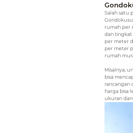
Gondok
Salah satu
Gondokusum
rumah per m
dan tingka
per meter 
per meter pe
rumah mura
Misalnya, u
bisa menca
rancangan d
harga bisa 
ukuran dan 