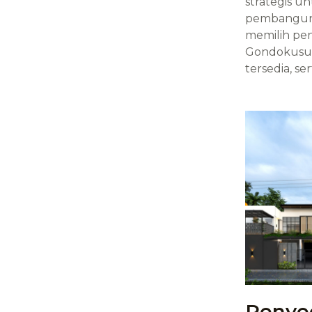
strategis u
pembangunan
memilih pen
Gondokusum
tersedia, s
Penye