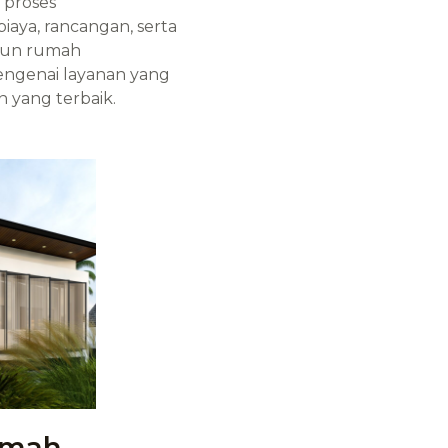
 proses
aya, rancangan, serta
ngun rumah
engenai layanan yang
n yang terbaik.
umah