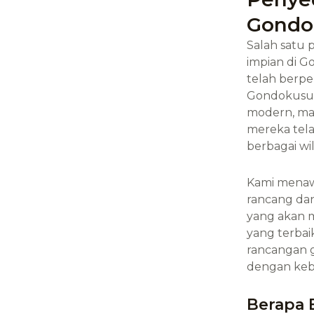
Gondo
Salah satu
impian di 
telah berp
Gondokusum
modern, ma
mereka tel
berbagai w
Kami menawa
rancang dan
yang akan m
yang terbai
rancangan 
dengan keb
Berapa 