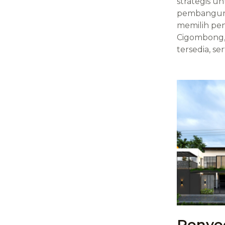
strategis u
pembangunan
memilih pen
Cigombong,
tersedia, s
Penye