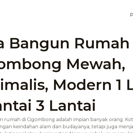
P
a Bangun Rumah
gombong Mewah,
imalis, Modern 1 
antai 3 Lantai
umah di Cigombong adalah impian banyak orang. Kota 
ngan keindahan alam dan budayanya, tetapi juga menj