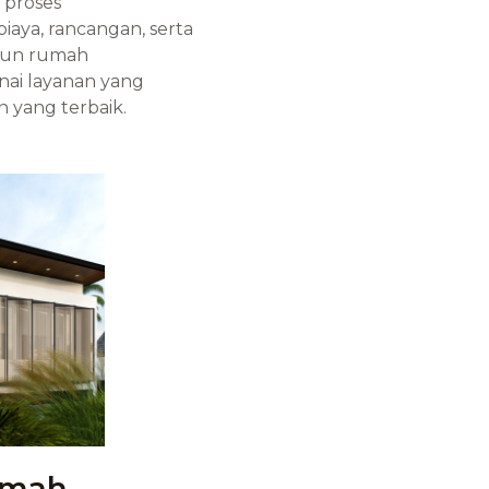
 proses
aya, rancangan, serta
ngun rumah
nai layanan yang
n yang terbaik.
umah