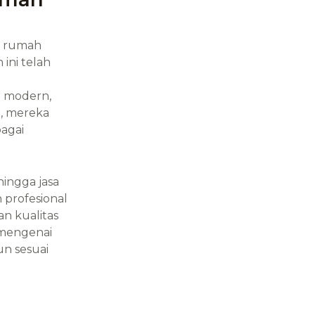
n rumah
ini telah
n modern,
, mereka
agai
ingga jasa
 profesional
n kualitas
 mengenai
n sesuai