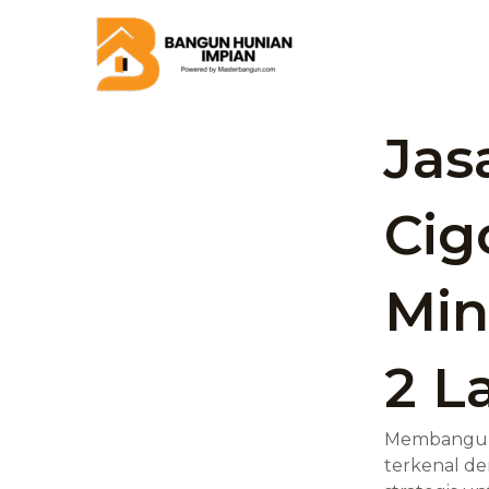
Skip
to
content
Jas
Ci
Min
2 L
Membangun r
terkenal de