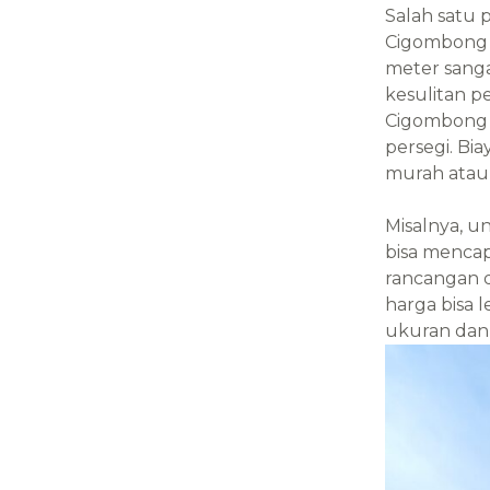
Salah satu
Cigombong a
meter sanga
kesulitan 
Cigombong 
persegi. Bia
murah atau
Misalnya, u
bisa menca
rancangan d
harga bisa 
ukuran dan 