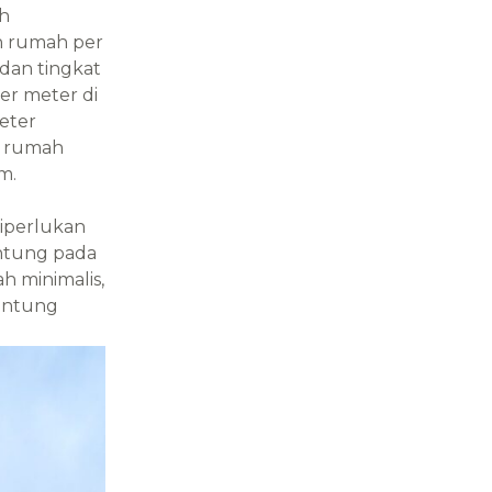
ah
n rumah per
 dan tingkat
er meter di
eter
un rumah
m.
diperlukan
antung pada
h minimalis,
gantung