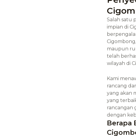
Cigom
Salah satu
impian di
Ci
berpengala
Cigombong
maupun rum
telah berha
wilayah di
C
Kami menawa
rancang dan
yang akan m
yang terbai
rancangan 
dengan keb
Berapa 
Cigomb