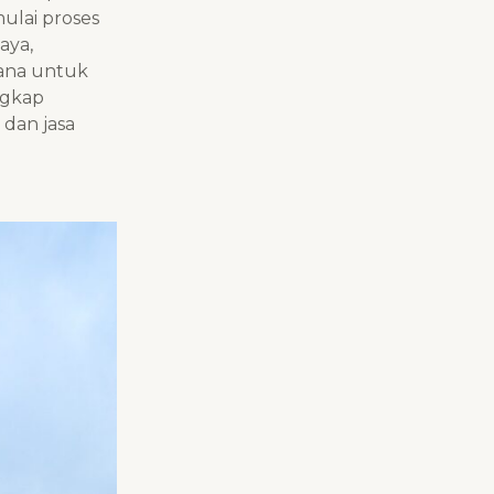
ulai proses
aya,
cana untuk
ngkap
 dan jasa