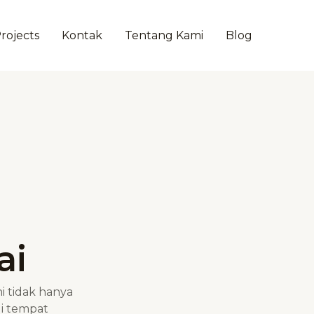
rojects
Kontak
Tentang Kami
Blog
ai
i tidak hanya
i tempat