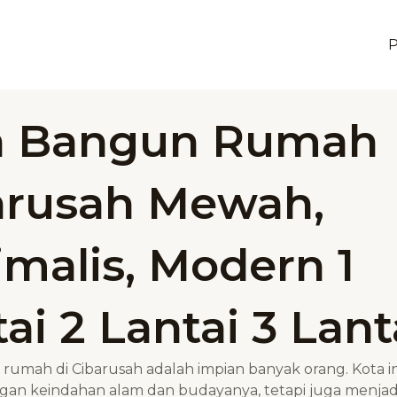
P
a Bangun Rumah
arusah Mewah,
imalis, Modern 1
ai 2 Lantai 3 Lant
mah di Cibarusah adalah impian banyak orang. Kota in
gan keindahan alam dan budayanya, tetapi juga menjad