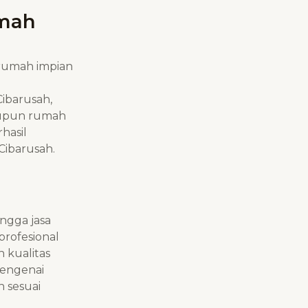
umah
rumah impian
Cibarusah
,
aupun rumah
hasil
Cibarusah
.
ngga jasa
profesional
 kualitas
mengenai
 sesuai