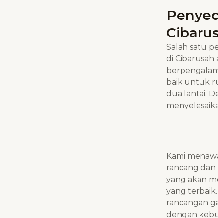
Penyed
Cibaru
Salah satu 
di
Cibarusah
berpengalam
baik untuk 
dua lantai. 
menyelesaika
Kami menawar
rancang dan 
yang akan me
yang terbaik
rancangan g
dengan kebu