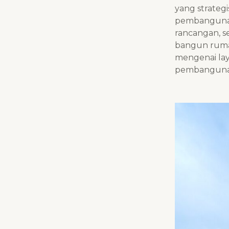
yang strateg
pembangunan,
rancangan, s
bangun rumah
mengenai lay
pembangunan